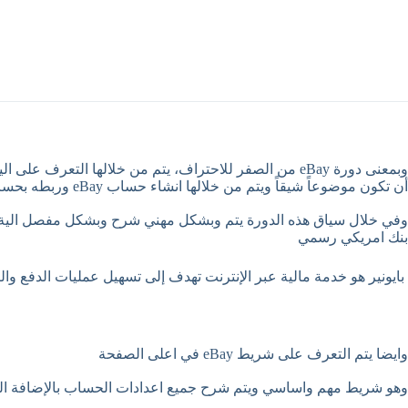
وبمعنى دورة eBay من الصفر للاحتراف، يتم من خلالها التعرف على الية البدء بالمجال من انشاء الحسابات
أن تكون موضوعاً شيقاً ويتم من خلالها انشاء حساب eBay وربطه بحساب Payoneer وهو البنك الالكتروني العالمي الذي يتم من خلاله سحب الأرباح.
بنك امريكي رسمي
بايونير
هو خدمة مالية عبر الإنترنت تهدف إلى تسهيل عمليات الدفع والتح
وايضا يتم التعرف على شريط eBay في اعلى الصفحة
وهو شريط مهم واساسي ويتم شرح جميع اعدادات الحساب بالإضافة الى قسم الدفع، وقس