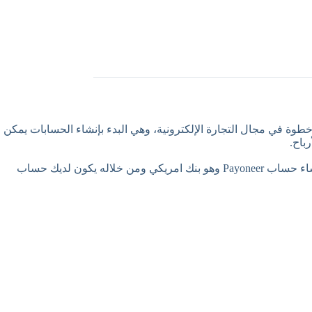
خطوة في مجال التجارة الإلكترونية، وهي البدء بإنشاء الحسابات يمكن
وفي خلال سياق هذه الدورة يتم وبشكل مهني شرح وبشكل مفصل الية انشاء الحسابات وهي مرحلة حساسة بهذا المجال وخصوصا انه يتم انشاء حساب Payoneer وهو بنك امريكي ومن خلاله يكون لديك حساب