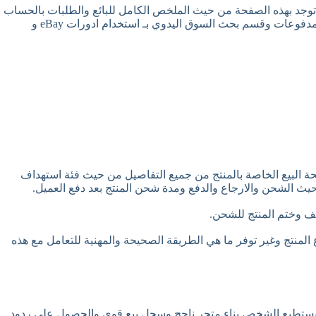
التعرف من خلال الدورة عن جميع الدورات التي توجد بهذه الصفحة من حيث الملخص الكامل للبائع والطلبات بالحساب
وقوائم المنتجات وقسم الإعلانات والمتجر وجميع اعداداته، والتفضيلات بالحساب من حيث المستوى، وتقيم المتجر ونسبة الوصول للمتجر و المدفوعات وقسم بحث السوق اليدوي بـ استخدام ادورات eBay و
 البيع الخاصة بالمنتج من جميع التفاصيل من حيث فئة استهداف
حيث الشحن والارجاع والدفع ومدة شحن المنتج بعد دفع العميل.
يف وختم المنتج للشحن.
المنتج وغير توفر ما هي الطريقة الصحيحة والمهنية للتعامل مع هذه
يستطيع الشخص بناء متجر ناجح وسجل بيع قوي والحصول على ردود