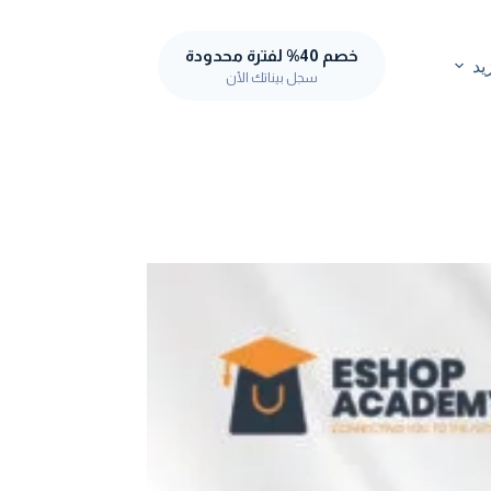
خصم 40% لفترة محدودة
يد
سجل بيناتك الأن