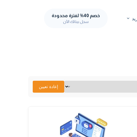
خصم 40% لفترة محدودة
يد
سجل بيناتك الأن
إعادة تعيين