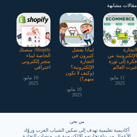
مقالات مشابهة
التجارة
لماذا يفشل
Shopify: منصتك
الإلكترونية: من
كثيرون في
الخاصة لبناء
فكرة إلى ثورة
التجارة
متجر إلكتروني
غيرت العالم
الإلكترونية؟
احترافي
(وكيف لا تكون
11 مايو،
10 مايو،
منهم؟)
2025
2025
10 مايو،
2025
من نحن:
أكاديمية تعليمية تهدف إلى تمكين الشباب العرب وروّاد
الأعمال من بناء تجارتهم الإلكترونية عبر منصات التجارة